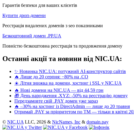
Гарантія безпеки для ваших клієнтів
Купити дроп-домени
Реєстрація видалених доменів з seo показниками
Безкоштовний домен .PP.UA
Повністю безкоштовна реєстрація та продовження домену
Останні акції та новини від NIC.UA:
✨ Новинка NIC.UA: потужний AI-конструктор сайтів
🔥 Лише до 20 серпня: −80% на .CO
☀️ Літня знижка на домени, хостинг і SSL у NIC.UA
🔥 Нові домени на NIC.UA — від 44,59 грн
🎁 День народження .XYZ: -50% на реєстрацію домену
Передзамовте свій .PAY домен уже зараз
🔥 –30% на хостинг із DirectAdmin — лише до 20 травня
Отримай .PAY за пріоритетом по ТМ — тільки в квітні 20
©
NIC.UA
LLC,
2026 &
NicNames, Inc
&
domain.pay