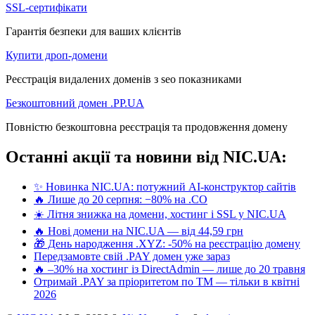
SSL-сертифікати
Гарантія безпеки для ваших клієнтів
Купити дроп-домени
Реєстрація видалених доменів з seo показниками
Безкоштовний домен .PP.UA
Повністю безкоштовна реєстрація та продовження домену
Останні акції та новини від NIC.UA:
✨ Новинка NIC.UA: потужний AI-конструктор сайтів
🔥 Лише до 20 серпня: −80% на .CO
☀️ Літня знижка на домени, хостинг і SSL у NIC.UA
🔥 Нові домени на NIC.UA — від 44,59 грн
🎁 День народження .XYZ: -50% на реєстрацію домену
Передзамовте свій .PAY домен уже зараз
🔥 –30% на хостинг із DirectAdmin — лише до 20 травня
Отримай .PAY за пріоритетом по ТМ — тільки в квітні
2026